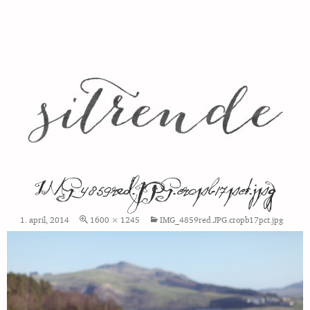
IMG_4859red.JPG.cropb17pct.jpg
1. april, 2014
1600 × 1245
IMG_4859red.JPG.cropb17pct.jpg