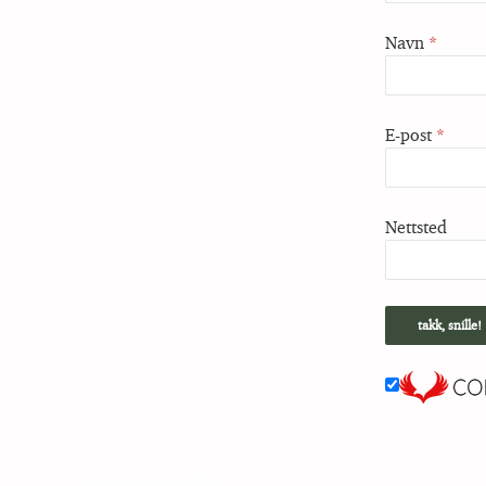
Navn
*
E-post
*
Nettsted
Stolt drevet av WordPress