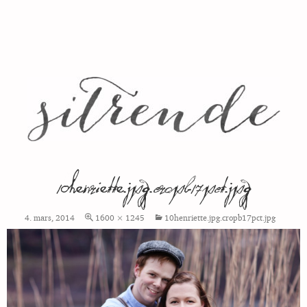
10henriette.jpg.cropb17pct.jpg
4. mars, 2014
1600 × 1245
10henriette.jpg.cropb17pct.jpg