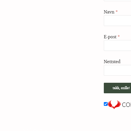
Navn
*
E-post
*
Nettsted
Stolt drevet av WordPress